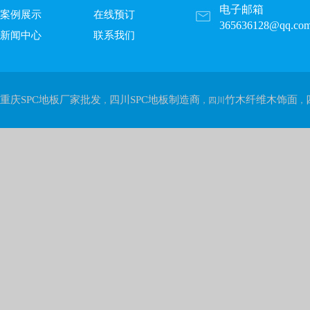
电子邮箱
案例展示
在线预订
365636128@qq.co
新闻中心
联系我们
重庆SPC地板厂家批发
四川SPC地板制造商
竹木纤维木饰面
，
，四川
，